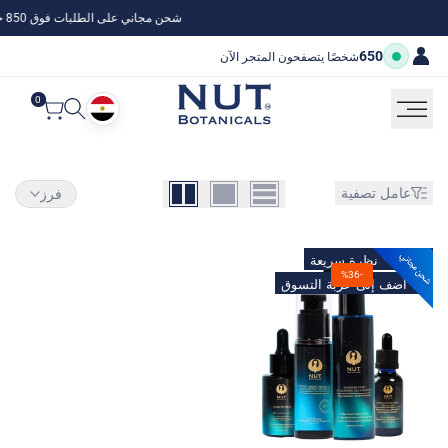
جاوز
شحن مجاني على الطلبات فوق 850 جنيه مصري
لى
لمحتوى
650
شخصًا يتصفحون المتجر الآن
0
عامل تصفية
فرز
أضف
نظرة سريعة
%
36
-
إلى
أضف إلى عربة التسوق
قائمة
المفضلات