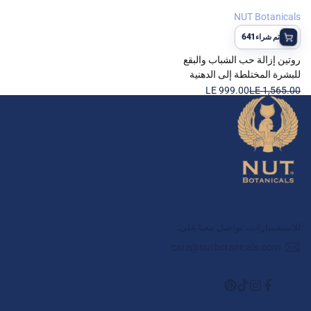
NUT Botanicals
البائع:
641
تم شراء
روتين إزالة حب الشباب والبقع
للبشرة المختلطة إلى الدهنية
السعر
LE 1,565.00
سعر
LE 999.00
الاعتيادي
البيع
للاستفسارات، تواصل معنا على:
care@nutbotanicals.com
فيسبوك
تيك
انستغرام
بينترست
توك