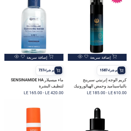
أضف
أضف
إضافة سريعة
إضافة سريعة
نظرة
نظرة
إلى
إلى
سريعة
سريعة
قائمة
قائمة
737
1587
تم شراء
تم شراء
المفضلات
المفضلات
كريم الوجه إترنيتي سبرينج
ماء ميسيلار SENSINAMIDE HA
بالنياسيناميد وحمض الهيالورونيك
لتنظيف البشرة
سعر
LE 610.00
-
LE 185.00
سعر
LE 420.00
-
LE 165.00
البيع
البيع