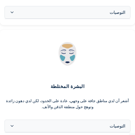
التوصيات
بشرتك العادية تحتاج إلى روتين بسيط للحفاظ على توازنها! منظف وسيروم
ومرطب وواقي شمسي سيكون كافياً!
البشرة المختلطة
أشعر أن لدي مناطق جافة على وجهي، عادة على الخدود، لكن لدي دهون زائدة
وتوهج حول منطقة الذقن والأنف.
التوصيات