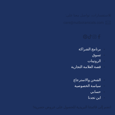
للاستفسارات، تواصل معنا على:
care@nutbotanicals.com
فيسبوك
تيك
انستغرام
بينترست
توك
برنامج الشراكة
تسوق
الروتينات
قصة العلامة التجارية
الشحن والاسترجاع
سياسة الخصوصية
حسابي
اين تجدنا
انضم إلى قائمتنا البريدية للحصول على عروض حصرية!