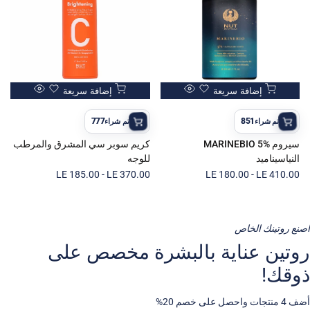
أضف
أضف
إضافة سريعة
إضافة سريعة
نظرة
نظرة
إلى
إلى
سريعة
سريعة
قائمة
قائمة
777
851
تم شراء
تم شراء
المفضلات
المفضلات
سيروم MARINEBIO 5%
كريم سوبر سي المشرق والمرطب
النياسيناميد
للوجه
سعر
LE 410.00
-
LE 180.00
سعر
LE 370.00
-
LE 185.00
البيع
البيع
اصنع روتينك الخاص
روتين عناية بالبشرة مخصص على
ذوقك!
أضف 4 منتجات واحصل على خصم 20%