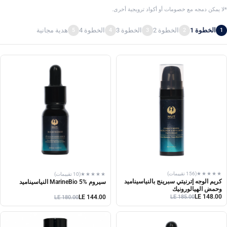
*لا يمكن دمجه مع خصومات أو أكواد ترويجية أخرى.
الخطوة 1
الخطوة 2
الخطوة 3
الخطوة 4
هدية مجانية
5
4
3
2
1
★★★★★
(156 تقييمات)
★★★★★
(10 تقييمات)
كريم الوجه إترنيتي سبرينج بالنياسيناميد
سيروم MarineBio 5% النياسيناميد
وحمض الهيالورونيك
LE 148.00
LE 144.00
LE 185.00
LE 180.00